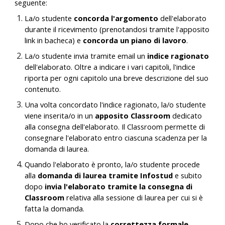
seguente:
La/o studente
concorda l'argomento
dell'elaborato
durante il ricevimento (
prenotandosi tramite l'apposito
link in bacheca
) e
concorda un piano di lavoro
.
La/o studente invia tramite email un
indice ragionato
dell'elaborato. Oltre a indicare i vari capitoli, l'indice
riporta per ogni capitolo una breve descrizione del suo
contenuto.
Una volta concordato l'indice ragionato, l
a/o studente
viene inserit
a/o in un
apposito Classroom
dedicato
alla consegna dell'elaborato. Il Classroom permette di
consegnare l'elaborato entro ciascuna scadenza per la
domanda di laurea.
Quando l'elaborato è pronto, la/o studente
procede
alla
domanda di laurea tramite Infostud
e subito
dopo
invia l'elaborato tra
mite la consegna di
Classroom
relativa alla sessione di laurea per cui si è
fatta la domanda.
Dopo che ho verificato la
correttezza formale