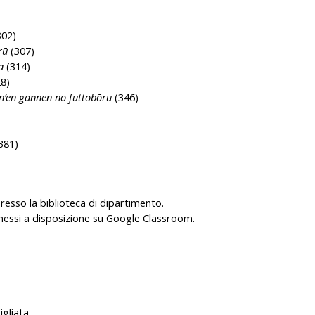
02)
rū
(307)
a
(314)
8)
’en gannen no futtobōru
(346)
381)
resso la biblioteca di dipartimento.
no messi a disposizione su Google Classroom.
gliata.