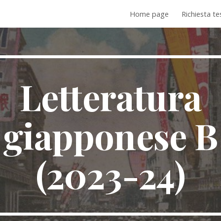
Home page
Richiesta te
ip to main content
Skip to navigat
Letteratura
giapponese
B
(202
3
-2
4
)