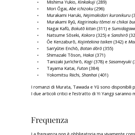
◦
Mishima Yukio,
Kinkakuji
(289)
◦
Mori Ōgai,
Abe ichizoku
(296)
◦
Murakami Haruki,
Nejimakidori kuronikuru
(3
◦
Murakami Ryū,
Kagirinaku tōmei ni chikai bu
◦
Nagai Kafū,
Bokutō kitan
(311) e
Sumidagaw
◦
Natsume Sōseki,
Kokoro
(325) e
Sanshirō
(32
◦
Ōe Kenzaburō,
Kojintekina taiken
(342) e
Man
◦
San’yūtei Enchō,
Botan dōrō
(355)
◦
Shimazaki Tōson,
Hakai
(371)
◦
Tanizaki Jun’ichirō,
Kagi
(378) e
Sasameyuki
(
◦
Tayama Katai,
Futon
(384)
◦
Yokomitsu Riichi,
Shanhai
(401)
I romanzi di Murata, Tawada e Yū sono disponibili p
I due articoli critici e l’estratto di Yi Yangji saran
Frequenza
La frequenza non è obbligatoria ma vivamente consi