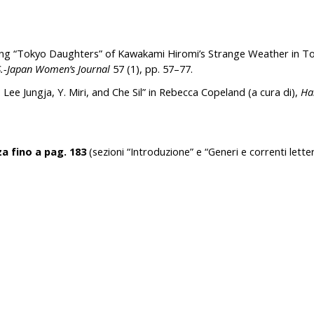
ing “Tokyo Daughters” of Kawakami Hiromi’s Strange Weather in To
S.-Japan Women’s Journal
57 (1), pp. 57–77.
Lee Jungja, Y. Miri, and Che Sil” in Rebecca Copeland (a cura di),
Ha
a fino a pag. 183
(sezioni “Introduzione” e “Generi e correnti lette