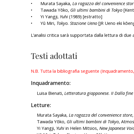
•
Murata Sayaka,
La ragazza del convenience stor
•
Tawada Yōko,
Gli ultimi bambini di Tokyo
[Kent
•
Yi Yangji,
Yuhi
(1989) [estratto]
•
Yū Miri,
Tokyo. Stazione Ueno
[JR Ueno eki kōeng
L’analisi critica sarà supportata dalla lettura di due ar
Testi adottati
N.B. Tutta la bibliografia seguente (Inquadramento,
Inquadramento:
Luisa Bienati,
Letteratura giapponese. II Dalla fine 
Letture:
Murata Sayaka,
La ragazza del convenience store
,
Tawada Yōko,
Gli ultimi bambini di Tokyo
, Atmos
Yi Yangji,
Yuhi
in Helen Mitsios,
New Japanese Voic