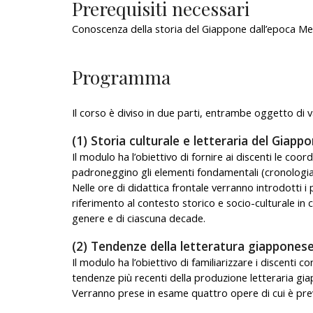
Prerequisiti necessari
Conoscenza della storia del Giappone
d
all’epoca
Mei
Programma
Il corso è diviso in due parti, entrambe oggetto di v
(1) Storia culturale e letteraria del Giap
Il modulo ha l’obiettivo di fornire ai discenti le c
padroneggino gli elementi fondamentali (cronologia,
Nelle ore di didattica frontale verranno introdotti 
riferimento al contesto storico e socio-culturale in c
genere e di ciascuna decade.
(2) Tendenze della letteratura giapponese 
Il modulo ha l’obiettivo di familiarizzare i discenti c
tendenze più recenti della produzione letteraria gi
Verranno prese in esame quattro opere di cui è previs