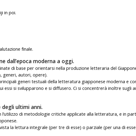
ji in poi
.
alutazione finale.
pone dall’epoca moderna a oggi.
oordinate di base per orientarsi nella produzione letteraria del Giap
 generi, autori, opere).
i principali generi testuali della letteratura giapponese moderna e 
ui essi si svilupparono e si diffusero. Ci si concentrerà inoltre sugli 
degli ultimi anni.
on l’utilizzo di metodologie critiche applicate alla letteratura, e in pa
apponese.
ta la lettura integrale (per tre di esse) o parziale (per una di esse