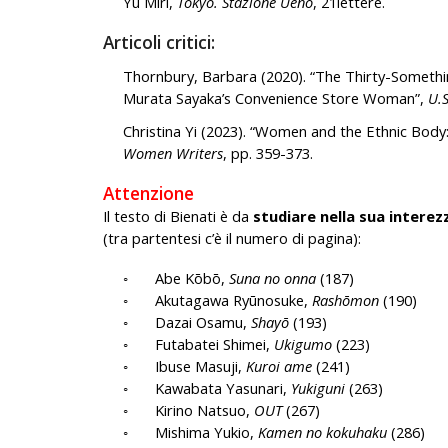
Yū Miri,
Tokyo. Stazione Ueno
, 21lettere.
Articoli critici:
Thornbury, Barbara (2020). “The Thirty-Someth
Murata Sayaka’s Convenience Store Woman”,
U.
Christina Yi (2023). “Women and the Ethnic Body: 
Women Writers
, pp. 359-373.
Attenzione
Il testo di Bienati è da
studiare nella sua interezz
(tra partentesi c’è il numero di pagina):
◦
Abe Kōbō,
Suna no onna
(187)
◦
Akutagawa Ryūnosuke,
Rashōmon
(190)
◦
Dazai Osamu,
Shayō
(193)
◦
Futabatei Shimei,
Ukigumo
(223)
◦
Ibuse Masuji,
Kuroi ame
(241)
◦
Kawabata Yasunari,
Yukiguni
(263)
◦
Kirino Natsuo,
OUT
(267)
◦
Mishima Yukio,
Kamen no kokuhaku
(286)